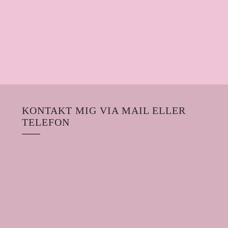
KONTAKT MIG VIA MAIL ELLER
TELEFON
Email
Phone
Facebook
Instagram