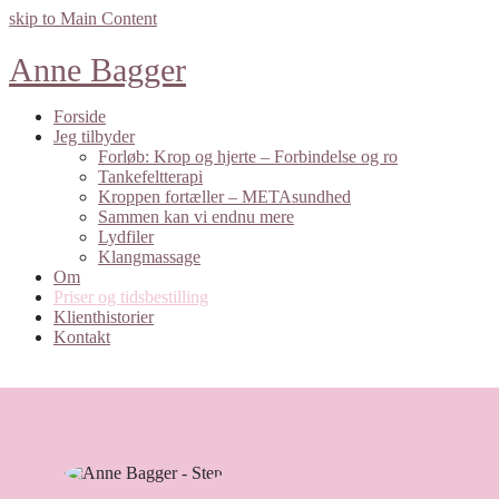
skip to Main Content
Anne Bagger
Forside
Jeg tilbyder
Forløb: Krop og hjerte – Forbindelse og ro
Tankefeltterapi
Kroppen fortæller – METAsundhed
Sammen kan vi endnu mere
Lydfiler
Klangmassage
Om
Priser og tidsbestilling
Klienthistorier
Kontakt