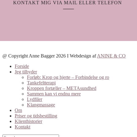
KONTAKT MIG VIA MAIL ELLER TELEFON
Email
Phone
Facebook
Instagram
@ Copyright Anne Bagger 2026 I Webdesign af
ANINE & CO
Forside
Jeg tilbyder
Forløb: Krop og hjerte – Forbindelse og ro
Tankefeltterapi
Kroppen fortæller – METAsundhed
Sammen kan vi endnu mere
Lydfiler
Klangmassage
Om
Priser og tidsbestilling
Klienthistorier
Kontakt
Search