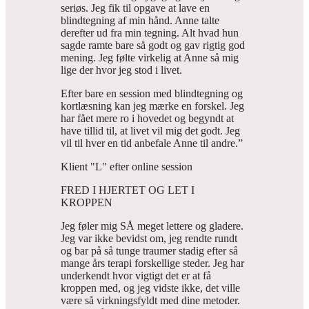
seriøs. Jeg fik til opgave at lave en
blindtegning af min hånd. Anne talte
derefter ud fra min tegning. Alt hvad hun
sagde ramte bare så godt og gav rigtig god
mening. Jeg følte virkelig at Anne så mig
lige der hvor jeg stod i livet.
Efter bare en session med blindtegning og
kortlæsning kan jeg mærke en forskel. Jeg
har fået mere ro i hovedet og begyndt at
have tillid til, at livet vil mig det godt. Jeg
vil til hver en tid anbefale Anne til andre.”
Klient "L" efter online session
FRED I HJERTET OG LET I
KROPPEN
Jeg føler mig SÅ meget lettere og gladere.
Jeg var ikke bevidst om, jeg rendte rundt
og bar på så tunge traumer stadig efter så
mange års terapi forskellige steder. Jeg har
underkendt hvor vigtigt det er at få
kroppen med, og jeg vidste ikke, det ville
være så virkningsfyldt med dine metoder.