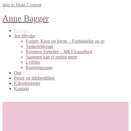
skip to Main Content
Anne Bagger
Forside
Jeg tilbyder
Forløb: Krop og hjerte – Forbindelse og ro
Tankefeltterapi
Kroppen fortæller – METAsundhed
Sammen kan vi endnu mere
Lydfiler
Klangmassage
Om
Priser og tidsbestilling
Klienthistorier
Kontakt