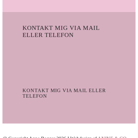
KONTAKT MIG VIA MAIL
ELLER TELEFON
Email
Phone
Facebook
Instagram
KONTAKT MIG VIA MAIL ELLER
TELEFON
Email
Phone
Facebook
Instagram