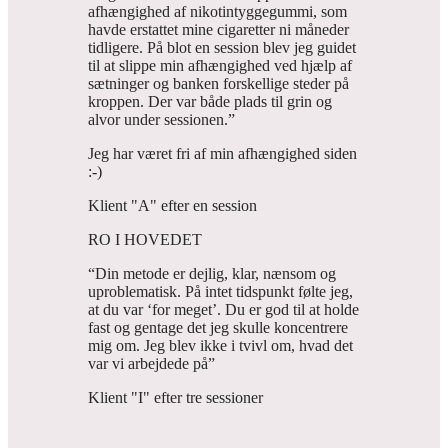
afhængighed af nikotintyggegummi, som
havde erstattet mine cigaretter ni måneder
tidligere. På blot en session blev jeg guidet
til at slippe min afhængighed ved hjælp af
sætninger og banken forskellige steder på
kroppen. Der var både plads til grin og
alvor under sessionen.”
Jeg har været fri af min afhængighed siden
:-)
Klient "A" efter en session
RO I HOVEDET
“Din metode er dejlig, klar, nænsom og
uproblematisk. På intet tidspunkt følte jeg,
at du var ‘for meget’. Du er god til at holde
fast og gentage det jeg skulle koncentrere
mig om. Jeg blev ikke i tvivl om, hvad det
var vi arbejdede på”
Klient "I" efter tre sessioner